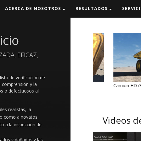
ACERCA DE NOSOTROS
RESULTADOS
SERVIC
icio
ADA, EFICAZ,
sta de verificación de
u comprensión y la
Tractor D11T Caterpillar (detalle)
Camión HD785-7 Koma
os o defectuosos al
es realistas, la
do como a novatos.
Videos de
o a la inspección de
tados y dañados y las